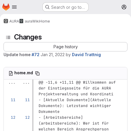
Homepage
Skip to main content
Search or go to…
M
AURA
aura
Wiki
Home
Changes
Page history
Update home
#72
Jan 21, 2022
by
David Trattnig
home.md
...
...
@@ -11,6 +11,11 @@ Willkommen auf 
der Einstiegsseite für die AURA 
Projektverwaltung und Koordinati
-
[
Aktuelle Dokumente
](
Aktuelle
Dokumente): Letzstand wichtiger 
Dokumente
-
[
Arbeitsbereiche
]
(
arbeitsbereiche
)
: Wer ist für 
welchen Bereich Ansprechperson