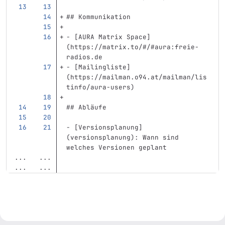
## Kommunikation
-
[
AURA Matrix Space
]
(
https://matrix.to/#/#aura:freie-
radios.de
-
[
Mailingliste
]
(
https://mailman.o94.at/mailman/lis
tinfo/aura-users
)
## Abläufe 
-
[
Versionsplanung
]
(
versionsplanung
)
: Wann sind 
welches Versionen geplant
...
...
...
...